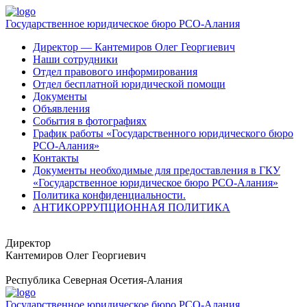
Государственное юридическое бюро РСО-Алания
Директор — Кантемиров Олег Георгиевич
Наши сотрудники
Отдел правового информирования
Отдел бесплатной юридической помощи
Документы
Объявления
События в фотографиях
График работы «Государственного юридического бюро
РСО-Алания»
Контакты
Документы необходимые для предоставления в ГКУ
«Государственное юридическое бюро РСО-Алания»
Политика конфиденциальности.
АНТИКОРРУПЦИОННАЯ ПОЛИТИКА
Директор
Кантемиров Олег Георгиевич
Республика Северная Осетия-Алания
Государственное юридическое бюро РСО-Алания