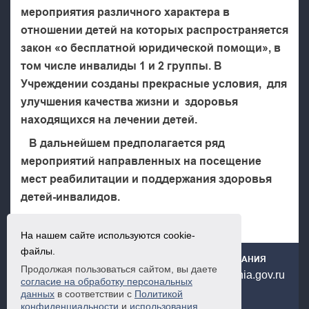
мероприятия различного характера в
отношении детей на которых распространяется
закон «о бесплатной юридической помощи», в
том числе инвалиды 1 и 2 группы. В
Учреждении созданы прекрасные условия, для
улучшения качества жизни и здоровья
находящихся на лечении детей.
В дальнейшем предполагается ряд
мероприятий направленных на посещение
мест реабилитации и поддержания здоровья
детей-инвалидов.
На нашем сайте используются cookie-
файлы.
ГОСУДАРСТВЕННОЕ ЮРИДИЧЕСКОЕ БЮРО РСО-АЛАНИЯ
Продолжая пользоваться сайтом, вы даете
+7(867) 253-65-66
urburo@minsotc.alania.gov.ru
согласие на обработку персональных
данных
в соответствии с
Политикой
© 2022. Все права защищены.
конфиденциальности
и
использования