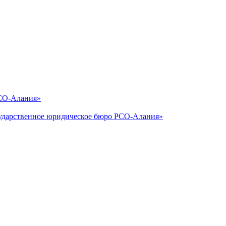
РСО-Алания»
сударственное юридическое бюро РСО-Алания»