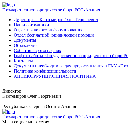
Государственное юридическое бюро РСО-Алания
Директор — Кантемиров Олег Георгиевич
Наши сотрудники
Отдел правового информирования
Отдел бесплатной юридической помощи
Документы
Объявления
События в фотографиях
График работы «Государственного юридического бюро 
Контакты
Документы необходимые для предоставления в ГКУ «Го
Политика конфиденциальности.
АНТИКОРРУПЦИОННАЯ ПОЛИТИКА
Директор
Кантемиров Олег Георгиевич
Республика Северная Осетия-Алания
Государственное юридическое бюро РСО-Алания
Мы в социальных сетях