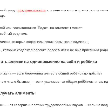
ший супруг
предпенсионного
или пенсионного возраста, в том числ
ода
тей или воспитанников. Подать на алименты может:
собный родитель
мачеха, которые содержали своих пасынков и падчериц
ь, который содержал ребёнка более 5 лет и не был приёмным род
ить алименты одновременно на себя и ребёнка
я жена — если беременна или есть общий ребёнок до трёх лет
 том числе бывшие, — если ухаживает за общим ребёнком-инвалидо
олучать алименты
ки — от совершеннолетних трудоспособных внуков — если не получ