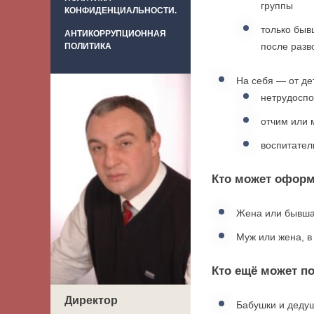
группы
КОНФИДЕНЦИАЛЬНОСТИ.
только быв
АНТИКОРРУПЦИОННАЯ
после разв
ПОЛИТИКА
На себя — от де
нетрудоспо
отчим или 
воспитател
Кто может оформ
Жена или бывша
Муж или жена, в
Кто ещё может п
Директор
Бабушки и дедуш