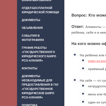
ИНФОРМИРОВАНИЯ
ОТДЕЛ БЕСПЛАТНОЙ
ЮРИДИЧЕСКОЙ ПОМОЩИ
Вопрос: Кто мож
ДОКУМЕНТЫ
Ответ:
Алименты — 
ОБЪЯВЛЕНИЯ
ребёнка, себя и в не
СОБЫТИЯ В
ФОТОГРАФИЯХ
На кого можно 
ГРАФИК РАБОТЫ
«ГОСУДАРСТВЕННОГО
На ребёнка или 
ЮРИДИЧЕСКОГО БЮРО
РСО-АЛАНИЯ»
один из ро
КОНТАКТЫ
приёмный р
ДОКУМЕНТЫ
На себя — от су
НЕОБХОДИМЫЕ ДЛЯ
ПРЕДОСТАВЛЕНИЯ В ГКУ
нетрудоспо
«ГОСУДАРСТВЕННОЕ
ЮРИДИЧЕСКОЕ БЮРО
жена или б
РСО-АЛАНИЯ»
один из су
ПОЛИТИКА