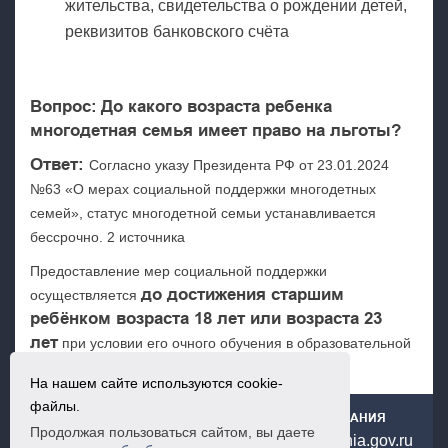
жительства, свидетельства о рождении детей,
реквизитов банковского счёта
Вопрос:
До какого возраста ребенка
многодетная семья имеет право на льготы?
Ответ:
Согласно указу Президента РФ от 23.01.2024
№63 «О мерах социальной поддержки многодетных
семей», статус многодетной семьи устанавливается
бессрочно. 2 источника
Предоставление мер социальной поддержки
до достижения старшим
осуществляется
ребёнком возраста 18 лет или возраста 23
лет
при условии его очного обучения в образовательной
организации.
На нашем сайте используются cookie-
файлы.
ГОСУДАРСТВЕННОЕ ЮРИДИЧЕСКОЕ БЮРО РСО-АЛАНИЯ
Продолжая пользоваться сайтом, вы даете
+7(867) 253-65-66
urburo@minsotc.alania.gov.ru