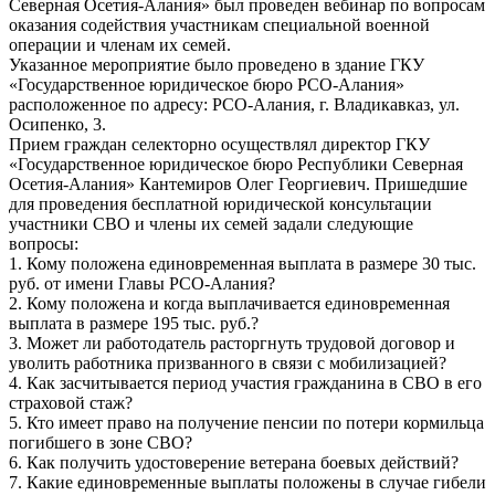
Северная Осетия-Алания» был проведен вебинар по вопросам
оказания содействия участникам специальной военной
операции и членам их семей.
Указанное мероприятие было проведено в здание ГКУ
«Государственное юридическое бюро РСО-Алания»
расположенное по адресу: РСО-Алания, г. Владикавказ, ул.
Осипенко, 3.
Прием граждан селекторно осуществлял директор ГКУ
«Государственное юридическое бюро Республики Северная
Осетия-Алания» Кантемиров Олег Георгиевич. Пришедшие
для проведения бесплатной юридической консультации
участники СВО и члены их семей задали следующие
вопросы:
1. Кому положена единовременная выплата в размере 30 тыс.
руб. от имени Главы РСО-Алания?
2. Кому положена и когда выплачивается единовременная
выплата в размере 195 тыс. руб.?
3. Может ли работодатель расторгнуть трудовой договор и
уволить работника призванного в связи с мобилизацией?
4. Как засчитывается период участия гражданина в СВО в его
страховой стаж?
5. Кто имеет право на получение пенсии по потери кормильца
погибшего в зоне СВО?
6. Как получить удостоверение ветерана боевых действий?
7. Какие единовременные выплаты положены в случае гибели