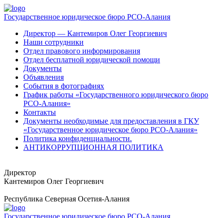
Государственное юридическое бюро РСО-Алания
Директор — Кантемиров Олег Георгиевич
Наши сотрудники
Отдел правового информирования
Отдел бесплатной юридической помощи
Документы
Объявления
События в фотографиях
График работы «Государственного юридического бюро
РСО-Алания»
Контакты
Документы необходимые для предоставления в ГКУ
«Государственное юридическое бюро РСО-Алания»
Политика конфиденциальности.
АНТИКОРРУПЦИОННАЯ ПОЛИТИКА
Директор
Кантемиров Олег Георгиевич
Республика Северная Осетия-Алания
Государственное юридическое бюро РСО-Алания